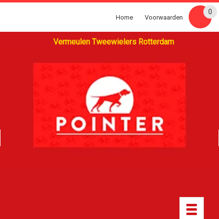
0
Home
Voorwaarden
Vermeulen Tweewielers Rotterdam
Toggle
navigatio