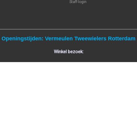
Staff-login
Openingstijden: Vermeulen Tweewielers Rotterdam
Winkel bezoek:
Maandag: Gesloten
Dinsdag t/m Vrijdag: 9:00 - 17:30 uur
Zaterdag
:
9:00 - 16:00 uur
Zondag
:
Gesloten
Online:
Dagelijks 24 uur toegankelijkheid.