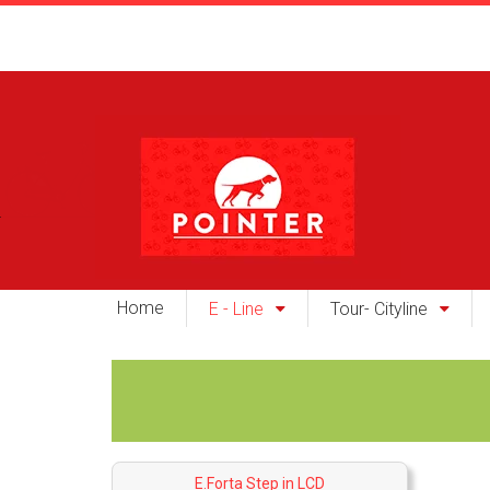
Home
E - Line
Tour- Cityline
E.Forta Step in LCD